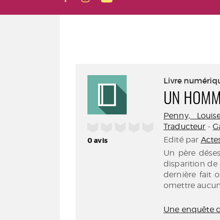
Livre numériq
UN HOMM
Penny, Louise 
/5
Traducteur
-
Ga
Edité par
Acte
0
avis
Un père dése
disparition de 
dernière fait 
omettre aucune
Une enquête d