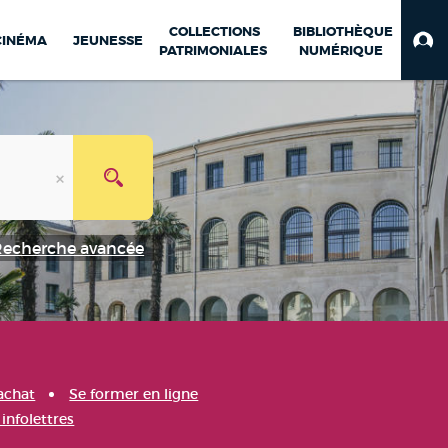
COLLECTIONS
BIBLIOTHÈQUE
CINÉMA
JEUNESSE
PATRIMONIALES
NUMÉRIQUE
Recherche avancée
achat
Se former en ligne
infolettres