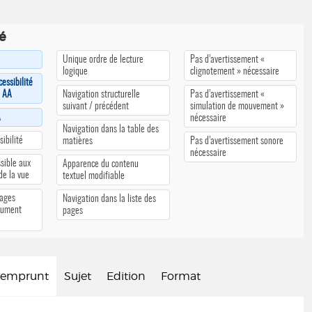
té
Unique ordre de lecture
Pas d’avertissement «
logique
clignotement » nécessaire
cessibilité
u AA
Navigation structurelle
Pas d’avertissement «
suivant / précédent
simulation de mouvement »
A
nécessaire
Navigation dans la table des
ibilité
matières
Pas d’avertissement sonore
nécessaire
sible aux
Apparence du contenu
 de la vue
textuel modifiable
pages
Navigation dans la liste des
cument
pages
d'emprunt
Sujet
Edition
Format