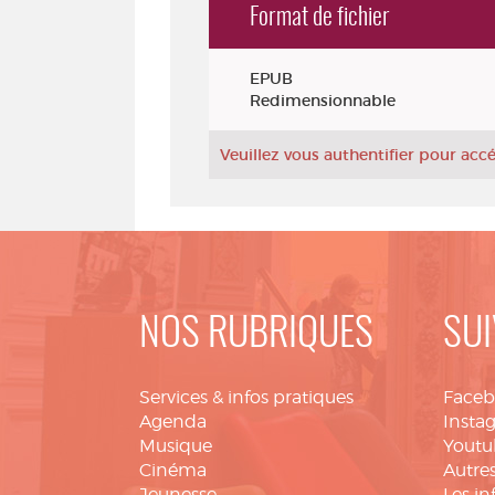
Format de fichier
Exemplaires
EPUB
Redimensionnable
Veuillez vous authentifier pour ac
NOS RUBRIQUES
SUI
Services & infos pratiques
Face
Agenda
Insta
Musique
Youtu
Cinéma
Autres
Jeunesse
Les in