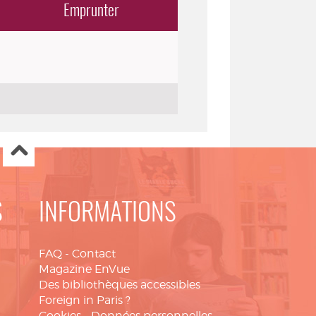
Emprunter
S
INFORMATIONS
FAQ
-
Contact
Magazine EnVue
Des bibliothèques accessibles
Foreign in Paris ?
Cookies
-
Données personnelles