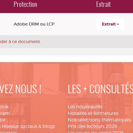
Protection
Extrait
Adobe DRM ou LCP
Extrait
céder à ce document.
VEZ NOUS !
LES + CONSULTÉ
book
Les nouveautés
gram
Horaires et fermetures
be
Nos sélections thématiques
 réseaux sociaux & blogs
Prix des lecteurs 2026
folettres
Les coups de coeur 2025