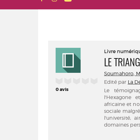
Livre numériq
LE TRIAN
Soumahoro, M
/5
Edité par
La Dé
0
avis
Le témoignag
l'Hexagone e
africaine et n
sociale malgr
l'université, 
domaines perso