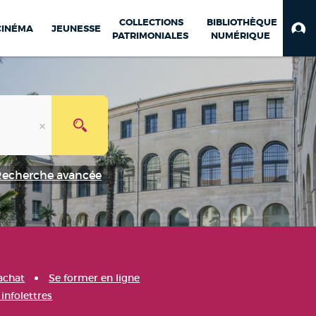
COLLECTIONS
BIBLIOTHÈQUE
CINÉMA
JEUNESSE
PATRIMONIALES
NUMÉRIQUE
Recherche avancée
achat
Se former en ligne
infolettres