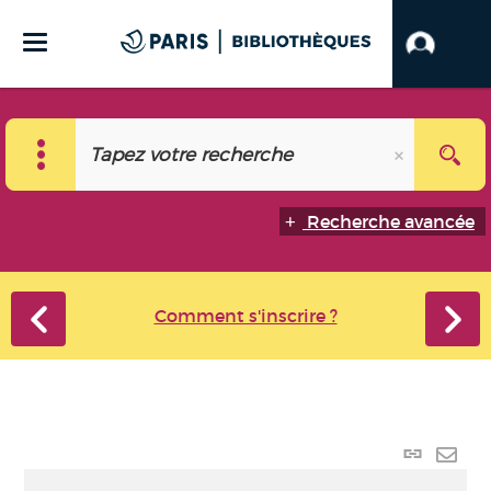
Recherche avancée
Comment s'inscrire ?
Lien p
Envo