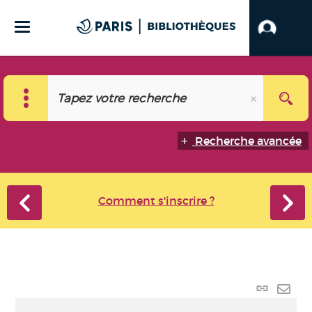
Recherche avancée
Comment s'inscrire ?
Lien p
Envo