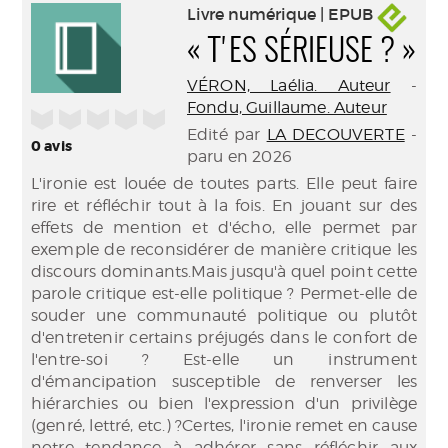
Livre numérique | EPUB
« T'ES SÉRIEUSE ? »
VÉRON, Laélia. Auteur
-
Fondu, Guillaume. Auteur
/5
Edité par
LA DECOUVERTE
-
0
avis
paru en 2026
L'ironie est louée de toutes parts. Elle peut faire
rire et réfléchir tout à la fois. En jouant sur des
effets de mention et d'écho, elle permet par
exemple de reconsidérer de manière critique les
discours dominants.Mais jusqu'à quel point cette
parole critique est-elle politique ? Permet-elle de
souder une communauté politique ou plutôt
d'entretenir certains préjugés dans le confort de
l'entre-soi ? Est-elle un instrument
d'émancipation susceptible de renverser les
hiérarchies ou bien l'expression d'un privilège
(genré, lettré, etc.) ?Certes, l'ironie remet en cause
notre tendance à adhérer sans réfléchir aux