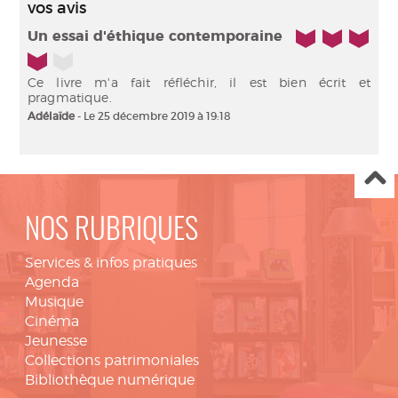
vos avis
4/5
Un essai d'éthique contemporaine
Ce livre m'a fait réfléchir, il est bien écrit et
pragmatique.
Adélaïde
- Le 25 décembre 2019 à 19:18
NOS RUBRIQUES
Services & infos pratiques
Agenda
Musique
Cinéma
Jeunesse
Collections patrimoniales
Bibliothèque numérique