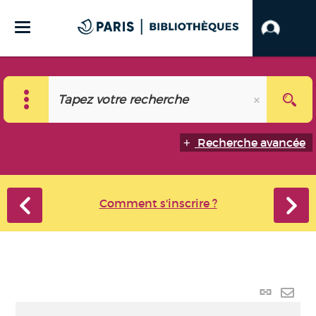
Recherche avancée
Comment s'inscrire ?
Lien p
Envo