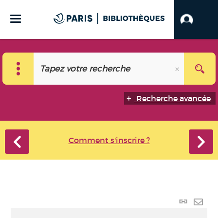
Recherche avancée
Comment s'inscrire ?
Lien p
Envo