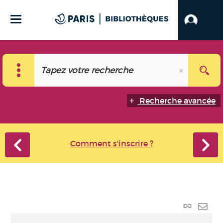
Recherche avancée
Comment s'inscrire ?
Lien p
Envo