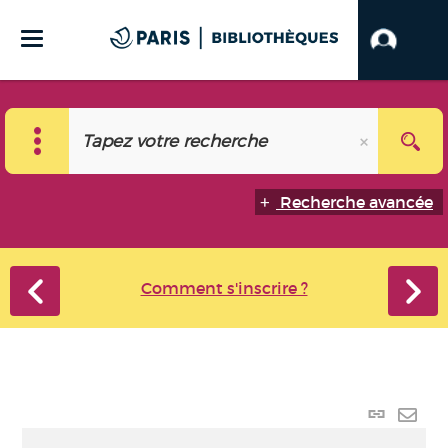
Recherche avancée
Comment s'inscrire ?
Lien p
Envo