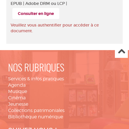
EPUB |
Adobe DRM ou LCP |
Consulter en ligne
Veuillez vous authentifier pour accéder à ce
document.
NOS RUBRIQUES
Services & infos pratiques
Agenda
Musique
Cinéma
Jeunesse
Collections patrimoniales
Bibliothèque numérique