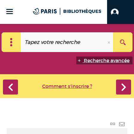
Recherche avancée
Comment s'inscrire ?
Lien p
Envo