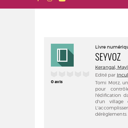
Livre numériq
SEYVOZ
Kerangal, Maylis
/5
Edité par
Incu
0
avis
Tomi Motz, un
pour contrôl
l'édification
d'un village
L'accomplisse
dérèglements se