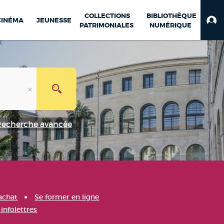
COLLECTIONS
BIBLIOTHÈQUE
CINÉMA
JEUNESSE
PATRIMONIALES
NUMÉRIQUE
Recherche avancée
achat
Se former en ligne
infolettres