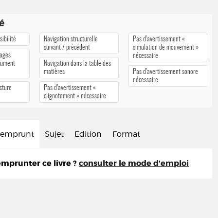
té
ibilité
Navigation structurelle
Pas d’avertissement «
suivant / précédent
simulation de mouvement »
pages
nécessaire
cument
Navigation dans la table des
matières
Pas d’avertissement sonore
nécessaire
cture
Pas d’avertissement «
clignotement » nécessaire
d'emprunt
Sujet
Edition
Format
prunter ce livre ?
consulter le mode d'emploi