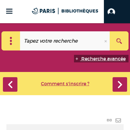
Recherche avancée
Comment s'inscrire ?
Lien p
Envo