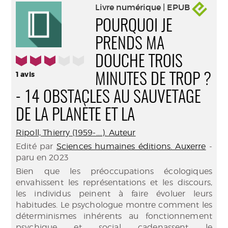
Livre numérique | EPUB
POURQUOI JE
PRENDS MA
3/5
DOUCHE TROIS
1
avis
MINUTES DE TROP ?
- 14 OBSTACLES AU SAUVETAGE
DE LA PLANÈTE ET LA
Ripoll, Thierry (1959-....). Auteur
Edité par
Sciences humaines éditions. Auxerre
-
paru en 2023
Bien que les préoccupations écologiques
envahissent les représentations et les discours,
les individus peinent à faire évoluer leurs
habitudes. Le psychologue montre comment les
déterminismes inhérents au fonctionnement
psychique et social cadenassent le