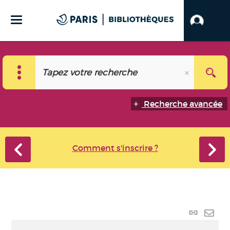
Recherche avancée
Comment s'inscrire ?
Lien p
Envo