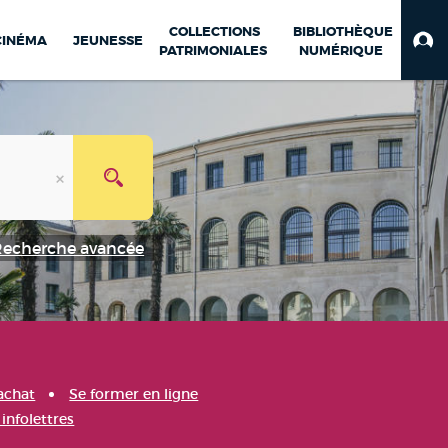
COLLECTIONS
BIBLIOTHÈQUE
CINÉMA
JEUNESSE
PATRIMONIALES
NUMÉRIQUE
Recherche avancée
achat
Se former en ligne
infolettres