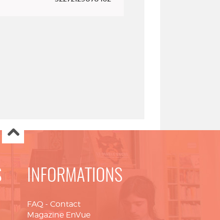
S
INFORMATIONS
FAQ
-
Contact
Magazine EnVue