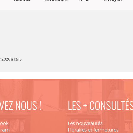
r 2026 à 13:15
VEZ NOUS !
LES + CONSULTÉ
book
Les nouveautés
gram
Horaires et fermetures