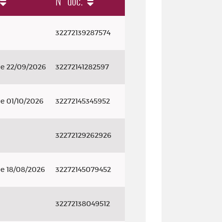
N° doc.
32272139287574
le 22/09/2026
32272141282597
le 01/10/2026
32272145345952
32272129262926
le 18/08/2026
32272145079452
32272138049512