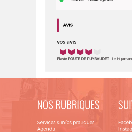
AVIS
vos avis
4/5
Flavie POUTE DE PUYBAUDET
- Le 14 janvie
NOS RUBRIQUES
SUI
Services & infos pratiques
Face
Agenda
Insta