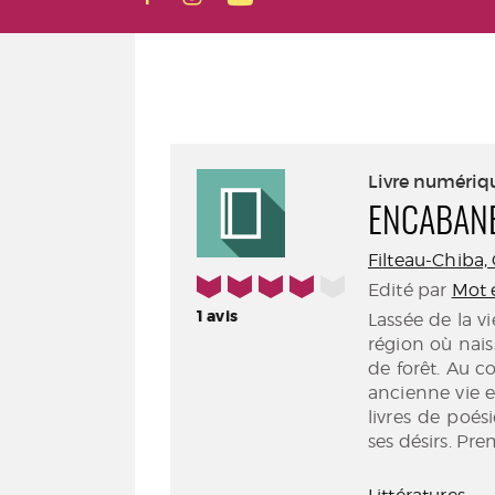
Livre numériq
ENCABAN
Filteau-Chiba, G
4/5
Edité par
Mot e
1
avis
Lassée de la v
région où nai
de forêt. Au co
ancienne vie e
livres de poés
ses désirs. Pr