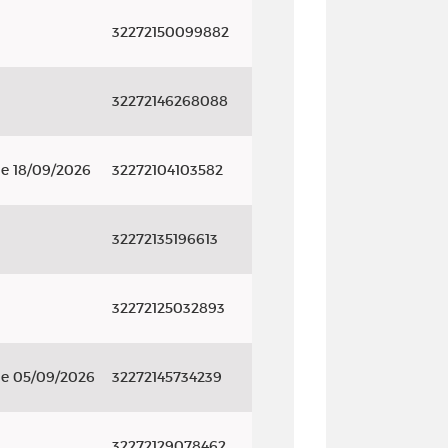
32272150099882
32272146268088
le 18/09/2026
32272104103582
32272135196613
32272125032893
le 05/09/2026
32272145734239
32272129078462