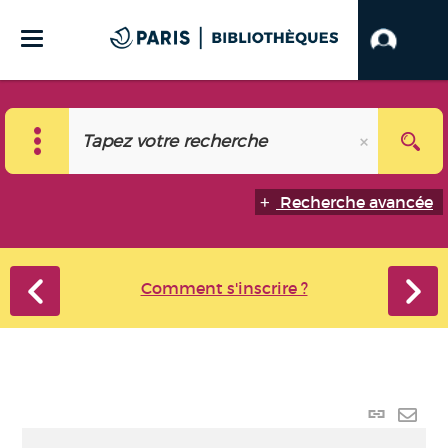
Recherche avancée
Comment s'inscrire ?
Lien p
Envo