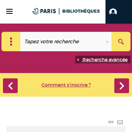
Recherche avancée
Comment s'inscrire ?
Lien p
Envo