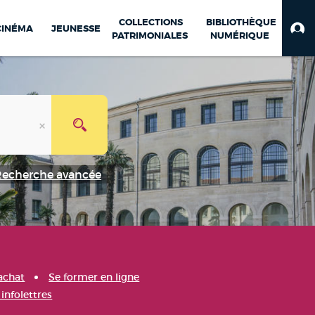
COLLECTIONS
BIBLIOTHÈQUE
CINÉMA
JEUNESSE
PATRIMONIALES
NUMÉRIQUE
Recherche avancée
achat
Se former en ligne
infolettres