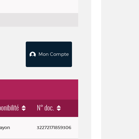
Mon Compte
onibilité
N° doc.
rayon
32272171859306