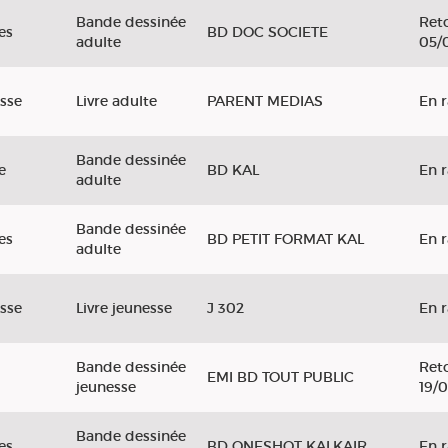
Bande dessinée
Reto
es
BD DOC SOCIETE
adulte
05/
sse
Livre adulte
PARENT MEDIAS
En 
Bande dessinée
e
BD KAL
En 
adulte
Bande dessinée
es
BD PETIT FORMAT KAL
En 
adulte
sse
Livre jeunesse
J 302
En 
Bande dessinée
Reto
EMI BD TOUT PUBLIC
jeunesse
19/
Bande dessinée
es
BD ONESHOT KALKAIR
En 