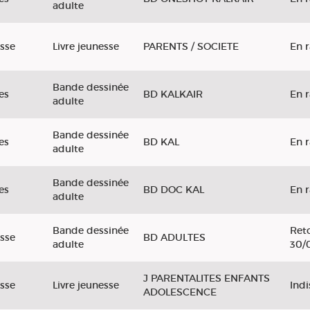
adulte
sse
Livre jeunesse
PARENTS / SOCIETE
En 
Bande dessinée
es
BD KALKAIR
En 
adulte
Bande dessinée
es
BD KAL
En 
adulte
Bande dessinée
es
BD DOC KAL
En 
adulte
Bande dessinée
Reto
sse
BD ADULTES
adulte
30/
J PARENTALITES ENFANTS
sse
Livre jeunesse
Ind
ADOLESCENCE