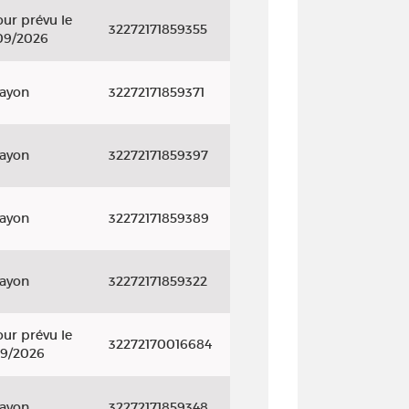
ur prévu le
32272171859355
09/2026
rayon
32272171859371
rayon
32272171859397
rayon
32272171859389
rayon
32272171859322
ur prévu le
32272170016684
09/2026
rayon
32272171859348