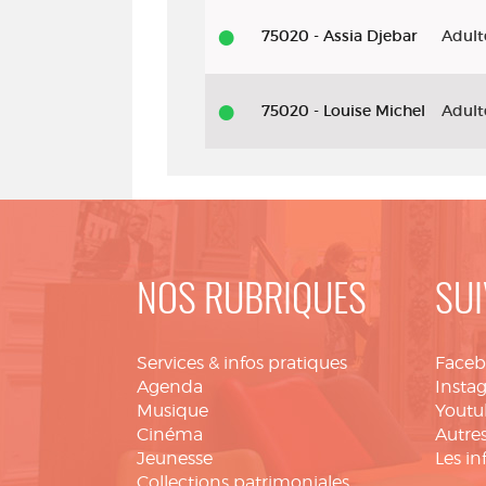
75020 - Assia Djebar
Adult
75020 - Louise Michel
Adult
NOS RUBRIQUES
SUI
Services & infos pratiques
Face
Agenda
Insta
Musique
Youtu
Cinéma
Autres
Jeunesse
Les in
Collections patrimoniales