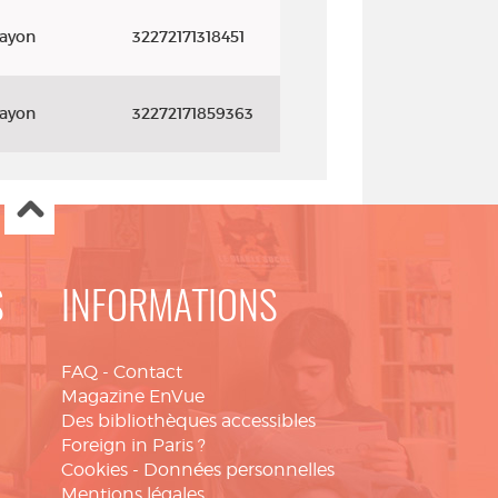
rayon
32272171318451
rayon
32272171859363
S
INFORMATIONS
FAQ
-
Contact
Magazine EnVue
Des bibliothèques accessibles
Foreign in Paris ?
Cookies
-
Données personnelles
Mentions légales