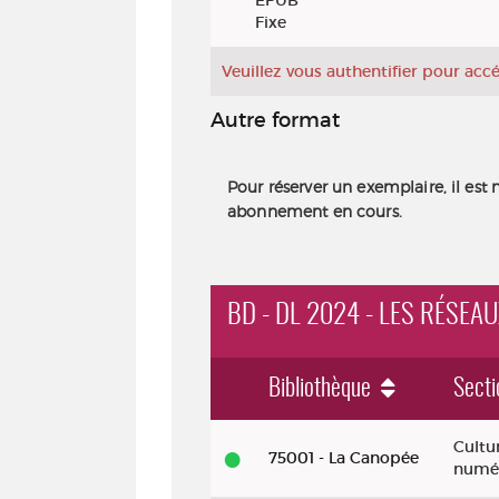
EPUB
Fixe
Veuillez vous authentifier pour ac
Autre format
Pour réserver un exemplaire, il est 
abonnement en cours.
BD - DL 2024 - LES RÉSEA
Bibliothèque
Secti
BD - DL 2024 - Les réseaux sociau
Cultu
75001 - La Canopée
numé