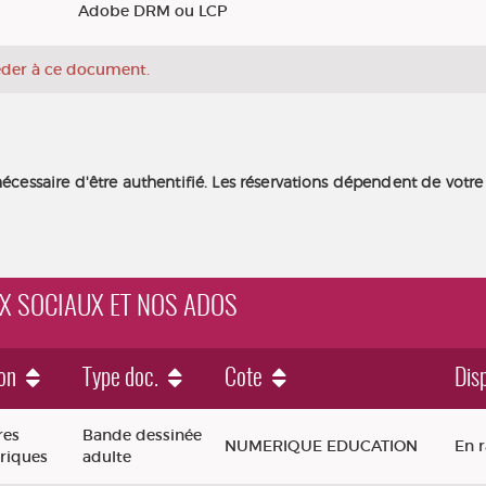
Adobe DRM ou LCP
céder à ce document.
nécessaire d'être authentifié. Les réservations dépendent de votre
UX SOCIAUX ET NOS ADOS
on
Type doc.
Cote
Disp
x et nos ados
res
Bande dessinée
NUMERIQUE EDUCATION
En 
riques
adulte