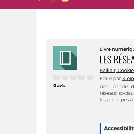
Livre numériq
LES RÉSE
Kalkair, Cookie 
/5
Edité par
Stein
0
avis
Une bande de
réseaux sociaux
les principes 
Accessibili