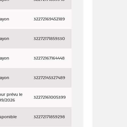
rayon
32272169452189
rayon
32272171859330
rayon
32272167164448
rayon
32272145327489
ur prévu le
32272161005399
09/2026
isponible
32272171859298