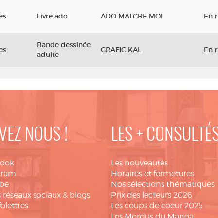
es
Livre ado
ADO MALGRE MOI
En 
Bande dessinée
es
GRAFIC KAL
En 
adulte
VEZ NOUS !
LES + CONSULTÉ
book
Les nouveautés
gram
Horaires et fermetures
be
Nos sélections thématiques
 réseaux sociaux & blogs
Prix des lecteurs 2026
folettres
Les coups de coeur 2025
Les Mordus du Manga