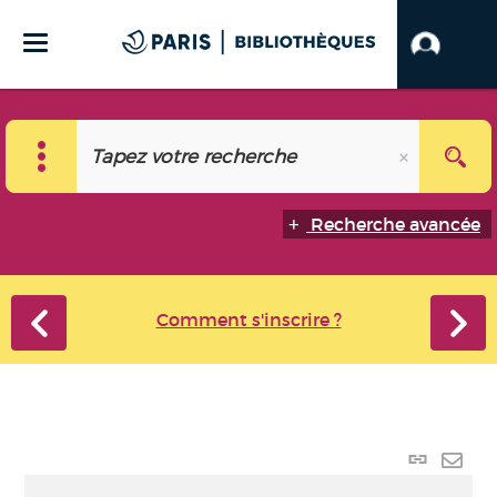
Recherche avancée
Comment s'inscrire ?
Lien p
Envo