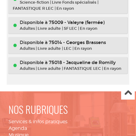
Science-fiction
|
Livre Fonds spécialisés
|
FANTASTIQUE R LEC
|
En rayon
Disponible à
75009 - Valeyre (fermée)
Adultes
|
Livre adulte
|
SF LEC
|
En rayon
Disponible à
75014 - Georges Brassens
Adultes
|
Livre adulte
|
LEC
|
En rayon
Disponible à
75018 - Jacqueline de Romilly
Adultes
|
Livre adulte
|
FANTASTIQUE LEC
|
En rayon
NOS RUBRIQUES
Services & infos pratiques
Agenda
Musique