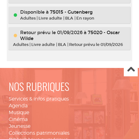
Disponible à
75015 - Gutenberg
Adultes
|
Livre adulte
|
BLA
|
En rayon
Retour prévu le 01/09/2026
à
75020 - Oscar
Wilde
Adultes
|
Livre adulte
|
BLA
|
Retour prévu le 01/09/2026
NOS RUBRIQUES
Services & infos pratiques
Agenda
Musique
Cinéma
Jeunesse
Collections patrimoniales