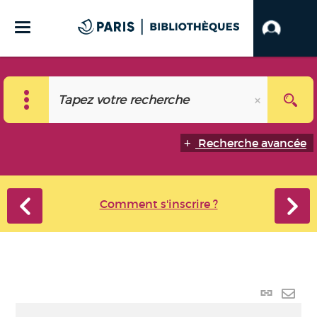
Recherche avancée
Comment s'inscrire ?
Lien p
Envo