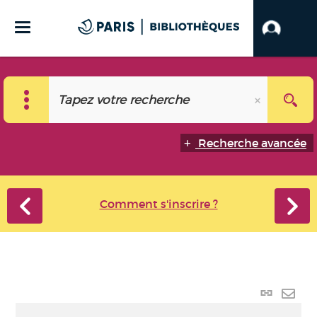
Recherche avancée
Comment s'inscrire ?
Lien p
Envo