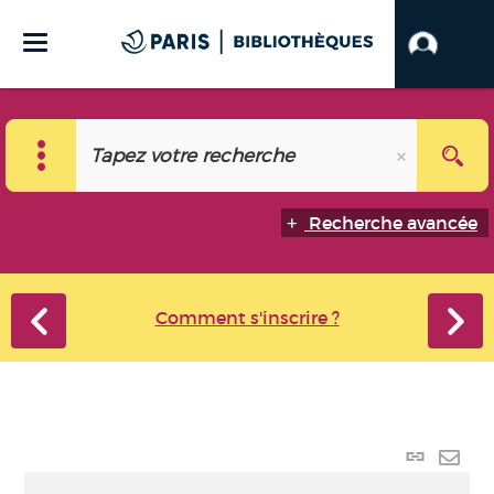
Recherche avancée
Comment s'inscrire ?
Lien p
Envo