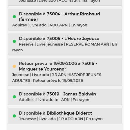
Jeunesse
|
Livre ado
|
ADO R ARN
|
En rayon
Disponible à
75004 - Arthur Rimbaud
(fermée)
Adultes
|
Livre ado
|
ADO ARN
|
En rayon
Disponible à
75005 - L'Heure Joyeuse
Réserve
|
Livre jeunesse
|
RESERVE ROMAN ARN
|
En
rayon
Retour prévu le 19/09/2026
à
75015 -
Marguerite Yourcenar
Jeunesse
|
Livre ado
|
J R ARN HISTOIRE JEUNES
ADULTES
|
Retour prévu le 19/09/2026
Disponible à
75019 - James Baldwin
Adultes
|
Livre adulte
|
ARN
|
En rayon
Disponible à
Bibliothèque Diderot
Jeunesse
|
Livre ado
|
J R ADO ARN
|
En rayon