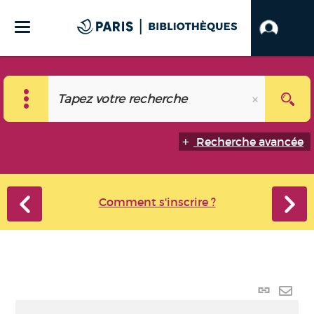
Recherche avancée
Comment s'inscrire ?
Lien p
Envo