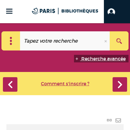
Recherche avancée
Comment s'inscrire ?
Lien p
Envo