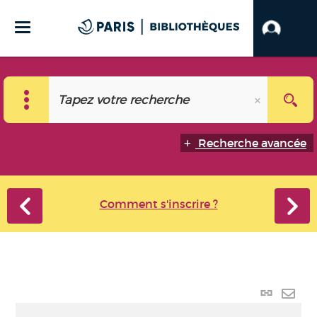
Recherche avancée
Comment s'inscrire ?
Lien p
Envo