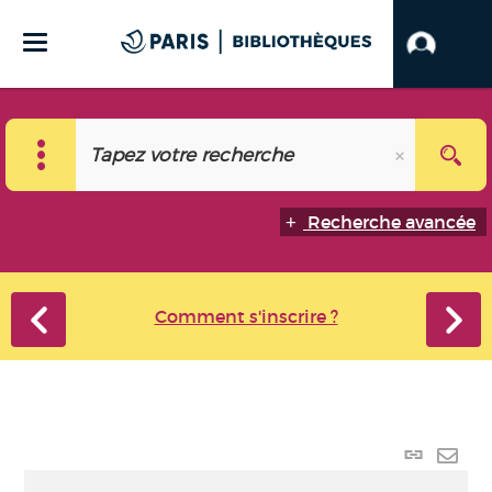
Recherche avancée
Comment s'inscrire ?
Lien p
Envo