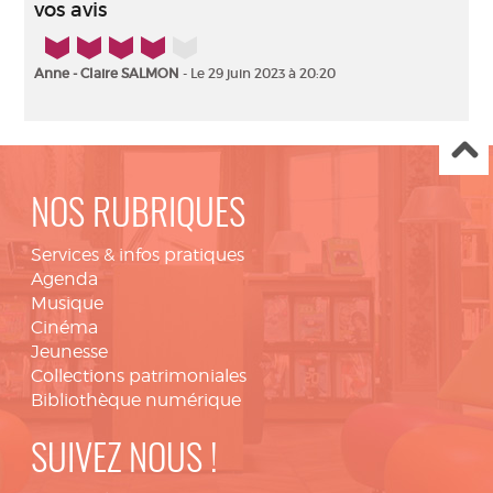
vos avis
4/5
Anne - Claire SALMON
- Le 29 juin 2023 à 20:20
NOS RUBRIQUES
Services & infos pratiques
Agenda
Musique
Cinéma
Jeunesse
Collections patrimoniales
Bibliothèque numérique
SUIVEZ NOUS !