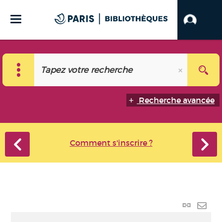
Recherche avancée
Comment s'inscrire ?
Lien p
Envo