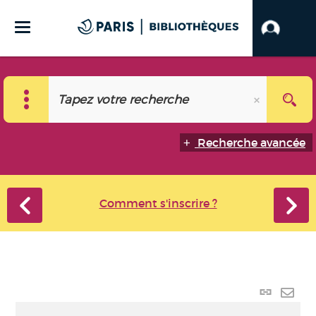
Recherche avancée
Comment s'inscrire ?
Lien p
Envo