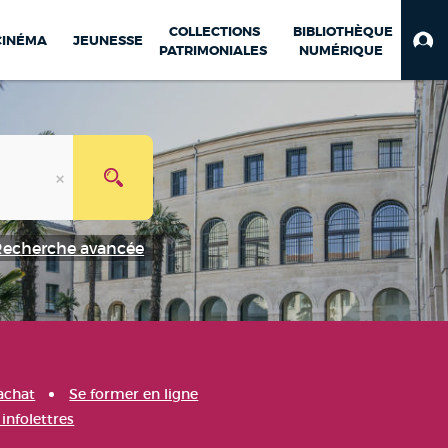
COLLECTIONS
BIBLIOTHÈQUE
CINÉMA
JEUNESSE
PATRIMONIALES
NUMÉRIQUE
Recherche avancée
achat
Se former en ligne
infolettres