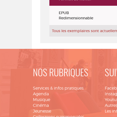
Exemplaires
EPUB
Redimensionnable
Tous les exemplaires sont actuell
NOS RUBRIQUES
SUI
Services & infos pratiques
Face
Agenda
Insta
Musique
Youtu
Cinéma
Autres
Jeunesse
Les in
Collections patrimoniales