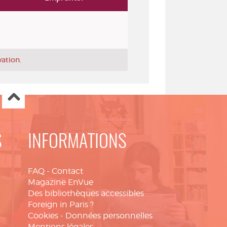
vation.
S
INFORMATIONS
FAQ
-
Contact
Magazine EnVue
Des bibliothèques accessibles
Foreign in Paris ?
Cookies
-
Données personnelles
Mentions légales