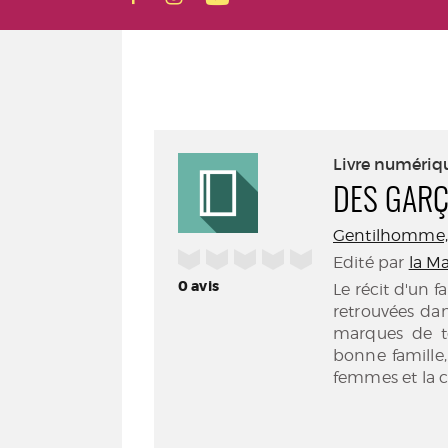
Livre numériq
DES GARÇ
Gentilhomme, S
/5
Edité par
la Ma
0
avis
Le récit d'un 
retrouvées dan
marques de tor
bonne famille,
femmes et la c