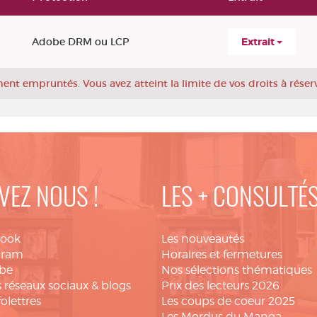
Adobe DRM ou LCP
Extrait
ement empruntés.
Vous avez atteint la limite de vos droits à réser
VEZ NOUS !
LES + CONSULTÉ
book
Les nouveautés
gram
Horaires et fermetures
be
Nos sélections thématiques
 réseaux sociaux & blogs
Prix des lecteurs 2026
folettres
Les coups de coeur 2025
Les Mordus du Manga