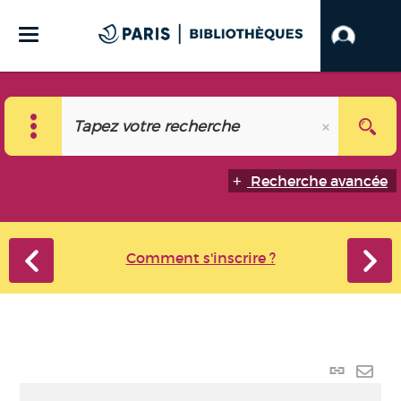
Recherche avancée
Comment s'inscrire ?
Lien p
Envo