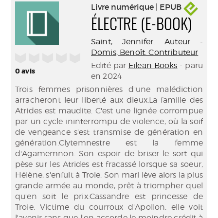
Livre numérique | EPUB
ÉLECTRE (E-BOOK)
Saint, Jennifer. Auteur
-
Domis, Benoît. Contributeur
/5
Edité par
Eilean Books
- paru
0
avis
en 2024
Trois femmes prisonnières d'une malédiction
arracheront leur liberté aux dieux.La famille des
Atrides est maudite. C'est une lignée corrompue
par un cycle ininterrompu de violence, où la soif
de vengeance s'est transmise de génération en
génération.Clytemnestre est la femme
d'Agamemnon. Son espoir de briser le sort qui
pèse sur les Atrides est fracassé lorsque sa soeur,
Hélène, s'enfuit à Troie. Son mari lève alors la plus
grande armée au monde, prêt à triompher quel
qu'en soit le prix.Cassandre est princesse de
Troie. Victime du courroux d'Apollon, elle voit
l'avenir sans que l'on accorde le moindre crédit à