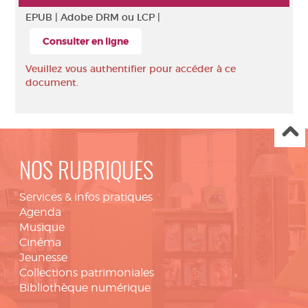
EPUB |
Adobe DRM ou LCP |
Consulter en ligne
Veuillez vous authentifier pour accéder à ce
document.
NOS RUBRIQUES
Services & infos pratiques
Agenda
Musique
Cinéma
Jeunesse
Collections patrimoniales
Bibliothèque numérique