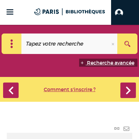
Recherche avancée
Comment s'inscrire ?
Lien p
Envo