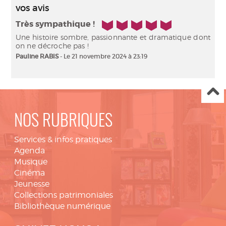
vos avis
5/5
Très sympathique !
Une histoire sombre, passionnante et dramatique dont
on ne décroche pas !
Pauline RABIS
- Le 21 novembre 2024 à 23:19
NOS RUBRIQUES
Services & infos pratiques
Agenda
Musique
Cinéma
Jeunesse
Collections patrimoniales
Bibliothèque numérique