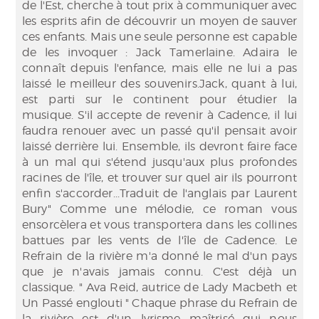
de l'Est, cherche à tout prix à communiquer avec
les esprits afin de découvrir un moyen de sauver
ces enfants. Mais une seule personne est capable
de les invoquer : Jack Tamerlaine. Adaira le
connaît depuis l'enfance, mais elle ne lui a pas
laissé le meilleur des souvenirs.Jack, quant à lui,
est parti sur le continent pour étudier la
musique. S'il accepte de revenir à Cadence, il lui
faudra renouer avec un passé qu'il pensait avoir
laissé derrière lui. Ensemble, ils devront faire face
à un mal qui s'étend jusqu'aux plus profondes
racines de l'île, et trouver sur quel air ils pourront
enfin s'accorder...Traduit de l'anglais par Laurent
Bury" Comme une mélodie, ce roman vous
ensorcèlera et vous transportera dans les collines
battues par les vents de l'île de Cadence. Le
Refrain de la rivière m'a donné le mal d'un pays
que je n'avais jamais connu. C'est déjà un
classique. " Ava Reid, autrice de Lady Macbeth et
Un Passé englouti " Chaque phrase du Refrain de
la rivière est d'un lyrisme maîtrisé qui nous