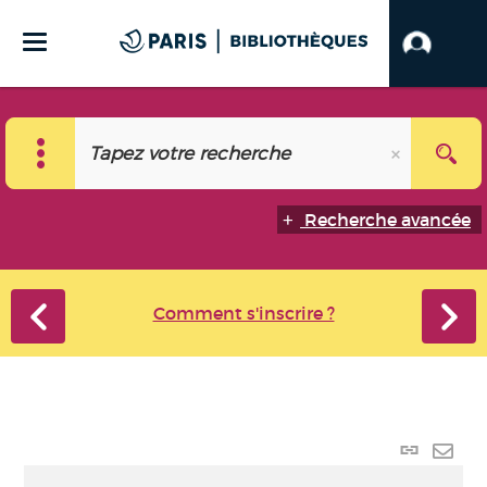
Recherche avancée
Comment s'inscrire ?
Lien p
Envo