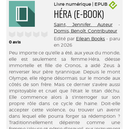
Livre numérique | EPUB
HÉRA (E-BOOK)
Saint, Jennifer. Auteur
-
Domis, Benoît. Contributeur
/5
Edité par
Eilean Books
- paru
0
avis
en 2026
Peu importe ce qu'elle a été, aux yeux du monde,
elle est seulement sa femme.Héra, déesse
immortelle et fille de Cronos, a aidé Zeus à
renverser leur père tyrannique. Depuis le mont
Olympe, elle règne désormais sur le monde aux
côtés de son frère. Mais ce dernier s'avère aussi
impitoyable et cruel que l'était le titan déchu.
Elle commence alors à s'interroger sur son
propre rôle dans ce cycle de haine. Doit-elle
accepter cette violence, ou trouver un avenir
dans lequel elle pourra forger sa rédemption ?
Traditionnellement dépeinte comme une
femme jalouse et pétrie d'orgueil, pur instrument