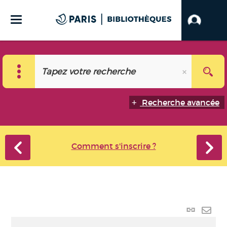
Recherche avancée
Comment s'inscrire ?
Lien p
Envo