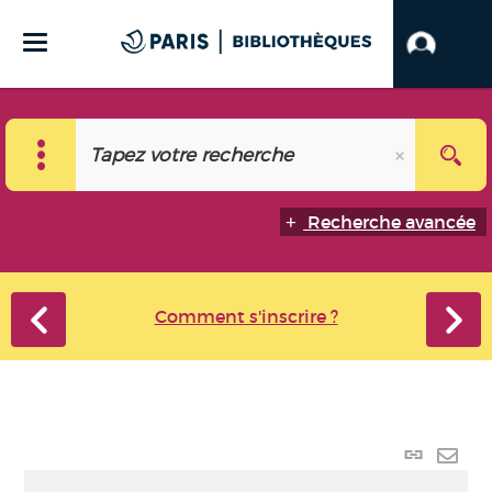
Recherche avancée
Comment s'inscrire ?
Lien p
Envo