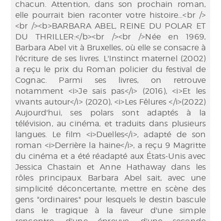
chacun. Attention, dans son prochain roman,
elle pourrait bien raconter votre histoire…<br />
<br /><b>BARBARA ABEL, REINE DU POLAR ET
DU THRILLER:</b><br /><br />Née en 1969,
Barbara Abel vit à Bruxelles, où elle se consacre à
l'écriture de ses livres. L'Instinct maternel (2002)
a reçu le prix du Roman policier du festival de
Cognac. Parmi ses livres, on retrouve
notamment <i>Je sais pas</i> (2016), <i>Et les
vivants autour</i> (2020), <i>Les Fêlures </i>(2022)
Aujourd'hui, ses polars sont adaptés à la
télévision, au cinéma, et traduits dans plusieurs
langues. Le film <i>Duelles</i>, adapté de son
roman <i>Derrière la haine</i>, a reçu 9 Magritte
du cinéma et a été réadapté aux États-Unis avec
Jessica Chastain et Anne Hathaway dans les
rôles principaux. Barbara Abel sait, avec une
simplicité déconcertante, mettre en scène des
gens "ordinaires" pour lesquels le destin bascule
dans le tragique à la faveur d'une simple