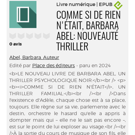
Livre numérique | EPUB
COMME SI DE RIEN
N'ÉTAIT, BARBARA
/5
ABEL: NOUVEAUTÉ
0
avis
THRILLER
Abel, Barbara. Auteur
Edité par
Place des éditeurs
- paru en 2024
<b>LE NOUVEAU LIVRE DE BARBARA ABEL, UN
THRILLER PSYCHOLOGIQUE NOIR:</b><br /> <p>
<b><i>COMME SI DE RIEN N'ÉTAIT</i>, UN
THRILLER FAMILIAL:</b><br /><br />Dans
l'existence d'Adèle, chaque chose est à sa place,
toujours. Elle règne sur sa vie, parlemente avec le
destin, orchestre le hasard qu'elle a appris à
dompter mais qui – elle ne le sait pas encore –,
est sur le point de lui exploser au visage.<br /><br
/>À la sortie du cours de musique de son fils, elle