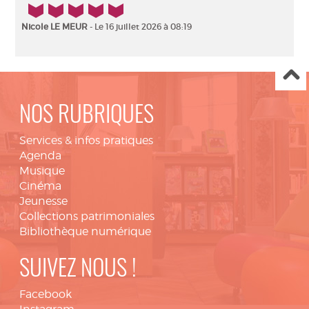
5/5
Nicole LE MEUR
- Le 16 juillet 2026 à 08:19
NOS RUBRIQUES
Services & infos pratiques
Agenda
Musique
Cinéma
Jeunesse
Collections patrimoniales
Bibliothèque numérique
SUIVEZ NOUS !
Facebook