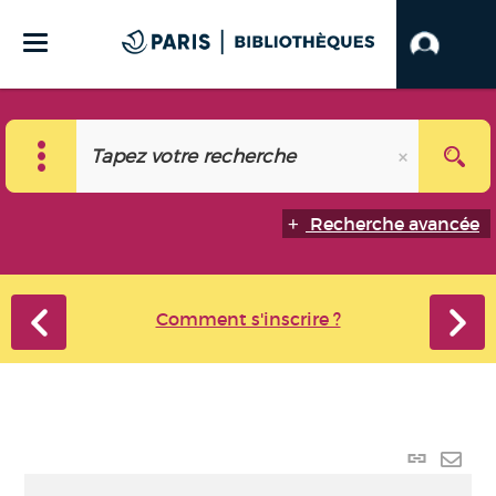
Recherche avancée
Comment s'inscrire ?
Lien p
Envo