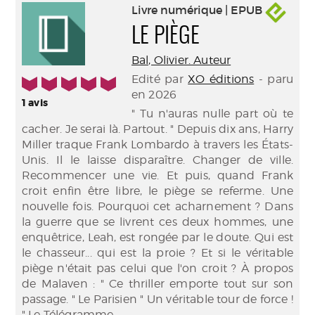
Livre numérique | EPUB
LE PIÈGE
Bal, Olivier. Auteur
Edité par
XO éditions
- paru
5/5
en 2026
1
avis
" Tu n'auras nulle part où te
cacher. Je serai là. Partout. " Depuis dix ans, Harry
Miller traque Frank Lombardo à travers les États-
Unis. Il le laisse disparaître. Changer de ville.
Recommencer une vie. Et puis, quand Frank
croit enfin être libre, le piège se referme. Une
nouvelle fois. Pourquoi cet acharnement ? Dans
la guerre que se livrent ces deux hommes, une
enquêtrice, Leah, est rongée par le doute. Qui est
le chasseur... qui est la proie ? Et si le véritable
piège n'était pas celui que l'on croit ? À propos
de Malaven : " Ce thriller emporte tout sur son
passage. " Le Parisien " Un véritable tour de force !
" Le Télégramme