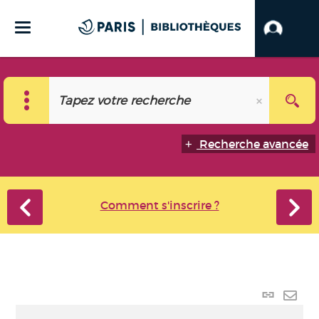
Recherche avancée
Comment s'inscrire ?
Lien p
Envo