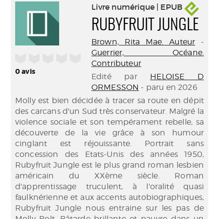
Livre numérique | EPUB
RUBYFRUIT JUNGLE
Brown, Rita Mae. Auteur
-
Guerrier, Océane.
/5
Contributeur
0
avis
Edité par
HELOISE D
ORMESSON
- paru en 2026
Molly est bien décidée à tracer sa route en dépit
des carcans d'un Sud très conservateur. Malgré la
violence sociale et son tempérament rebelle, sa
découverte de la vie grâce à son humour
cinglant est réjouissante. Portrait sans
concession des Etats-Unis des années 1950,
Rubyfruit Jungle est le plus grand roman lesbien
américain du XXème siècle. Roman
d'apprentissage truculent, à l'oralité quasi
faulknérienne et aux accents autobiographiques,
Rubyfruit Jungle nous entraine sur les pas de
Molly Bolt. Bâtarde brillante et pauvre dans un