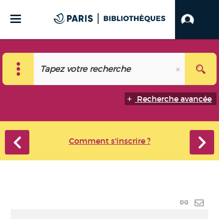
Recherche avancée
Comment s'inscrire ?
Lien p
Envo