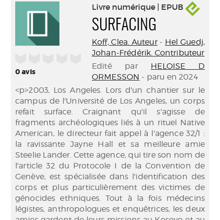
Livre numérique | EPUB
SURFACING
Koff, Clea. Auteur
-
Hel Guedj,
Johan-Frédérik. Contributeur
/5
Edité par
HELOISE D
0
avis
ORMESSON
- paru en 2024
<p>2003, Los Angeles. Lors d'un chantier sur le
campus de l'Université de Los Angeles, un corps
refait surface. Craignant qu'il s'agisse de
fragments archéologiques liés à un rituel Native
American, le directeur fait appel à l'agence 32/1 :
la ravissante Jayne Hall et sa meilleure amie
Steelie Lander. Cette agence, qui tire son nom de
l'article 32 du Protocole I de la Convention de
Genève, est spécialisée dans l'identification des
corps et plus particulièrement des victimes de
génocides ethniques. Tout à la fois médecins
légistes, anthropologues et enquêtrices, les deux
amies gardent de leurs missions au Kosovo et au