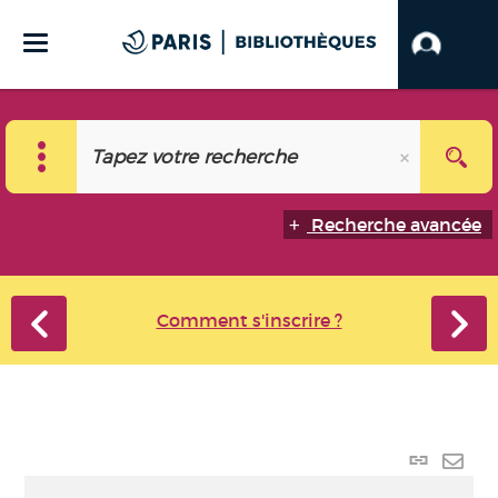
Recherche avancée
Comment s'inscrire ?
Lien p
Envo