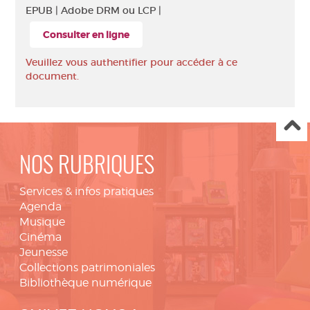
EPUB |
Adobe DRM ou LCP |
Consulter en ligne
Veuillez vous authentifier pour accéder à ce
document.
NOS RUBRIQUES
Services & infos pratiques
Agenda
Musique
Cinéma
Jeunesse
Collections patrimoniales
Bibliothèque numérique