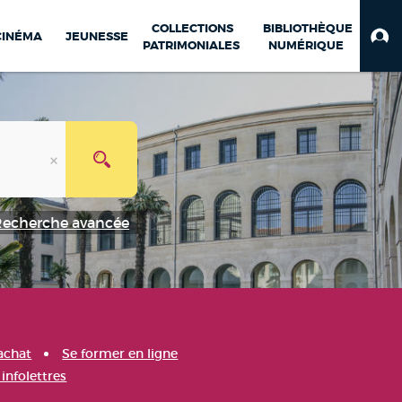
COLLECTIONS
BIBLIOTHÈQUE
CINÉMA
JEUNESSE
PATRIMONIALES
NUMÉRIQUE
Recherche avancée
achat
Se former en ligne
infolettres