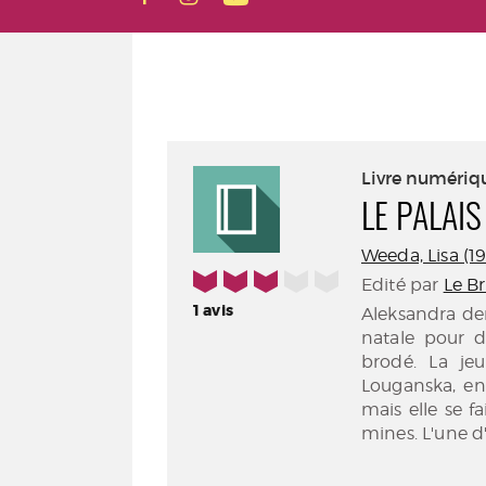
Livre numériq
LE PALAI
Weeda, Lisa (198
3/5
Edité par
Le B
1
avis
Aleksandra dem
natale pour 
brodé. La je
Louganska, ent
mais elle se f
mines. L'une d'