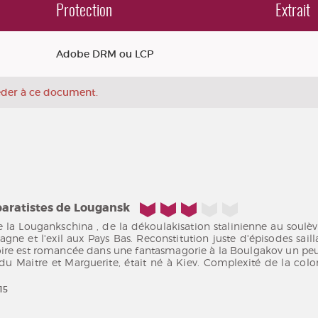
Protection
Extrait
Adobe DRM ou LCP
céder à ce document.
3/5
aratistes de Lougansk
 la Lougankschina , de la dékoulakisation stalinienne au soulèv
gne et l'exil aux Pays Bas. Reconstitution juste d'épisodes saill
ire est romancée dans une fantasmagorie à la Boulgakov un peu
 du Maitre et Marguerite, était né à Kiev. Complexité de la colo
15