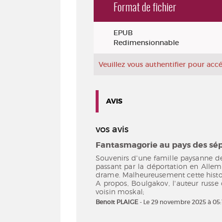
Format de fichier
Exemplaires
EPUB
Redimensionnable
Veuillez vous authentifier pour ac
AVIS
vos avis
Fantasmagorie au pays des sép
Souvenirs d'une famille paysanne de
passant par la déportation en Allema
drame. Malheureusement cette histo
A propos, Boulgakov, l'auteur russe
voisin moskal;
Benoit PLAIGE
- Le 29 novembre 2025 à 05: