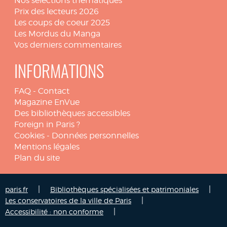
Nos sélections thématiques
Prix des lecteurs 2026
Les coups de coeur 2025
Les Mordus du Manga
Vos derniers commentaires
INFORMATIONS
FAQ
-
Contact
Magazine EnVue
Des bibliothèques accessibles
Foreign in Paris ?
Cookies
-
Données personnelles
Mentions légales
Plan du site
|
|
paris.fr
Bibliothèques spécialisées et patrimoniales
|
Les conservatoires de la ville de Paris
|
Accessibilité : non conforme