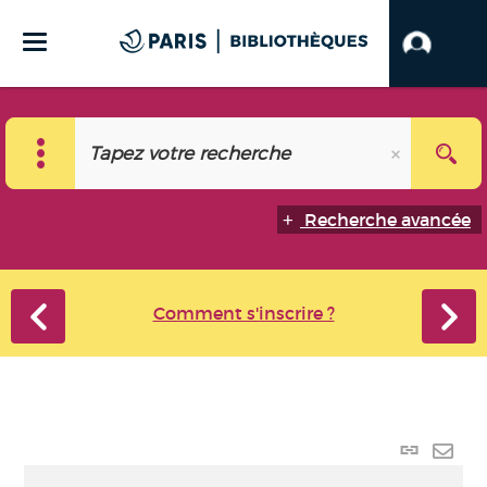
Recherche avancée
Comment s'inscrire ?
Lien p
Envo