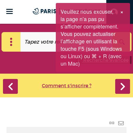
Veuillez nous excuser,
×
la page n’a pas pu
s’afficher complètement.
Vous pouvez actualiser
l’affichage en utilisant la
touche F5 (sous Windows
ou Linux) ou ⌘ + R (avec
Recherche avancée
un Mac)
Comment s'inscrire ?
Lien p
Envo