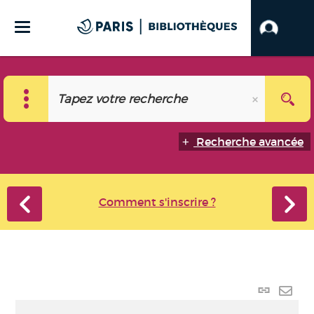
Recherche avancée
Comment s'inscrire ?
Lien p
Envo