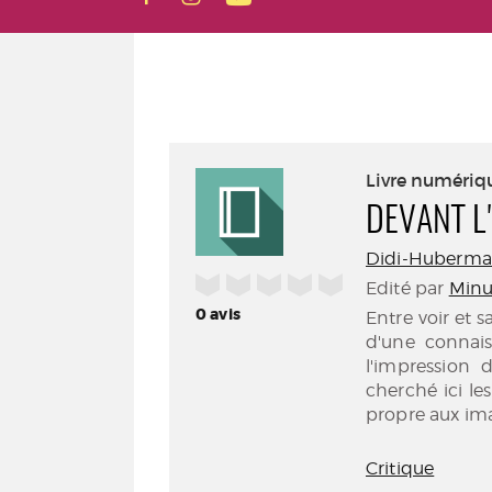
Livre numériq
DEVANT L
Didi-Huberman,
/5
Edité par
Minui
0
avis
Entre voir et s
d'une connais
l'impression
cherché ici l
propre aux im
Critique