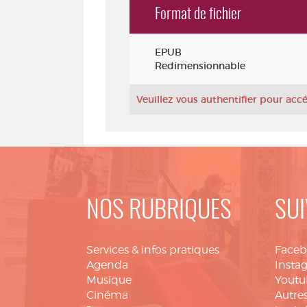
Format de fichier
Exemplaires
EPUB
Redimensionnable
Veuillez vous authentifier pour ac
NOS RUBRIQUES
SUI
Services & infos pratiques
Face
Agenda
Insta
Musique
Youtu
Cinéma
Autres