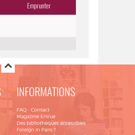
Emprunter
S
INFORMATIONS
FAQ
-
Contact
Magazine EnVue
Des bibliothèques accessibles
Foreign in Paris ?