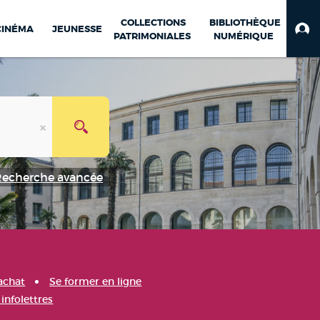
COLLECTIONS
BIBLIOTHÈQUE
CINÉMA
JEUNESSE
PATRIMONIALES
NUMÉRIQUE
Recherche avancée
achat
Se former en ligne
infolettres