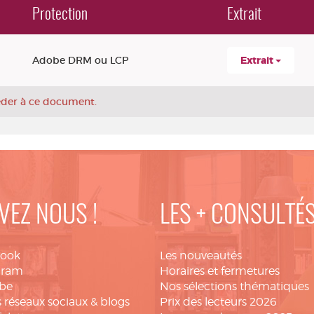
Protection
Extrait
Adobe DRM ou LCP
Extrait
céder à ce document.
VEZ NOUS !
LES + CONSULTÉ
book
Les nouveautés
gram
Horaires et fermetures
be
Nos sélections thématiques
 réseaux sociaux & blogs
Prix des lecteurs 2026