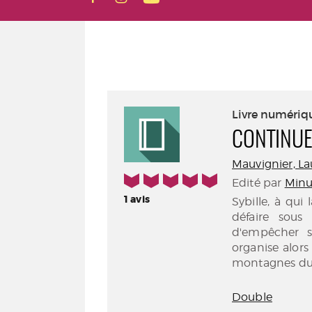
Livre numériq
CONTINU
Mauvignier, Lau
5/5
Edité par
Minui
1
avis
Sybille, à qui 
défaire sous 
d'empêcher so
organise alors
montagnes du 
Double