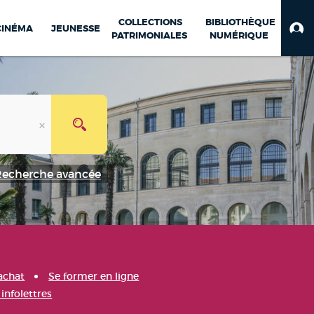
COLLECTIONS
BIBLIOTHÈQUE
CINÉMA
JEUNESSE
PATRIMONIALES
NUMÉRIQUE
Recherche avancée
achat
Se former en ligne
infolettres