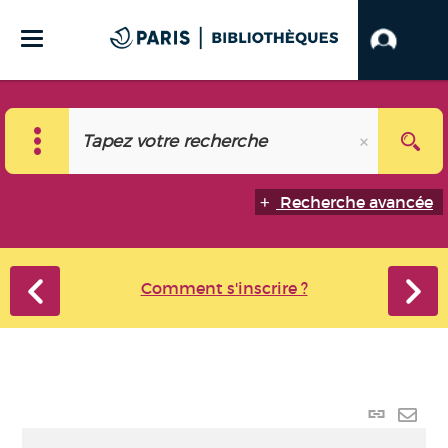
Recherche avancée
Comment s'inscrire ?
Lien p
Envo