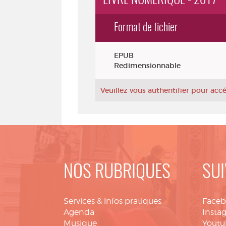
LIVRE NUMÉRIQUE - 2017
Format de fichier
Exemplaires
EPUB
Redimensionnable
Veuillez vous authentifier pour ac
NOS RUBRIQUES
SUI
Services & infos pratiques
Face
Agenda
Insta
Musique
Youtu