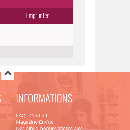
Emprunter
S
INFORMATIONS
FAQ
-
Contact
Magazine EnVue
Des bibliothèques accessibles