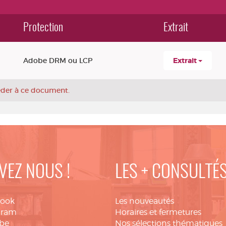
Protection
Extrait
Adobe DRM ou LCP
Extrait
céder à ce document.
VEZ NOUS !
LES + CONSULTÉ
book
Les nouveautés
gram
Horaires et fermetures
be
Nos sélections thématiques