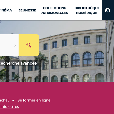
COLLECTIONS
BIBLIOTHÈQUE
CINÉMA
JEUNESSE
PATRIMONIALES
NUMÉRIQUE
Recherche avancée
achat
Se former en ligne
infolettres