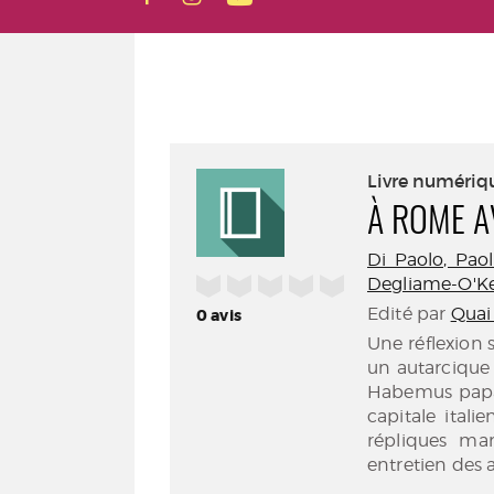
Livre numériq
À ROME A
Di Paolo, Paolo
/5
Degliame-O'Keef
Edité par
Quai 
0
avis
Une réflexion 
un autarcique
Habemus papam
capitale itali
répliques ma
entretien des a