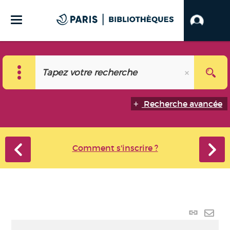
Recherche avancée
Comment s'inscrire ?
Lien p
Envo