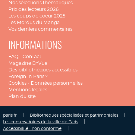
Nos sélections thématiques
Prix des lecteurs 2026
Les coups de coeur 2025
Les Mordus du Manga
Vos derniers commentaires
INFORMATIONS
FAQ
-
Contact
Magazine EnVue
Des bibliothèques accessibles
Foreign in Paris ?
Cookies
-
Données personnelles
Mentions légales
Plan du site
|
|
paris.fr
Bibliothèques spécialisées et patrimoniales
|
Les conservatoires de la ville de Paris
|
Accessibilité : non conforme