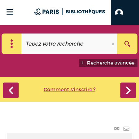
Recherche avancée
Comment s'inscrire ?
Lien p
Envo