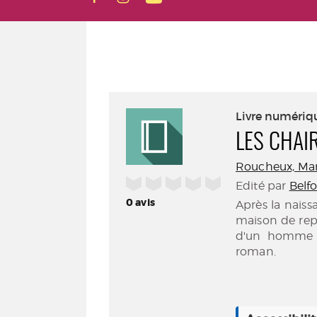
Livre numériq
LES CHAI
Roucheux, Mario
/5
Edité par
Belfo
0
avis
Après la nais
maison de repo
d'un homme qu
roman.