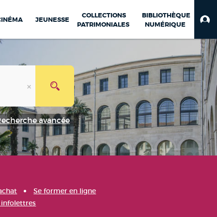
COLLECTIONS
BIBLIOTHÈQUE
CINÉMA
JEUNESSE
PATRIMONIALES
NUMÉRIQUE
Recherche avancée
achat
Se former en ligne
infolettres