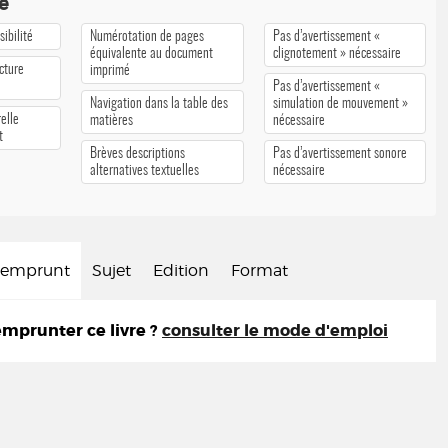
té
ibilité
Numérotation de pages
Pas d’avertissement «
équivalente au document
clignotement » nécessaire
cture
imprimé
Pas d’avertissement «
Navigation dans la table des
simulation de mouvement »
elle
matières
nécessaire
t
Brèves descriptions
Pas d’avertissement sonore
alternatives textuelles
nécessaire
d'emprunt
Sujet
Edition
Format
prunter ce livre ?
consulter le mode d'emploi