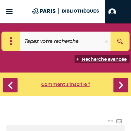
Recherche avancée
Comment s'inscrire ?
Lien p
Envo