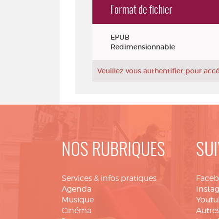
Format de fichier
Exemplaires
EPUB
Redimensionnable
Veuillez vous authentifier pour ac
NOS RUBRIQUES
SUI
Services & infos pratiques
Face
Agenda
Insta
Musique
Youtu
Cinéma
Autres