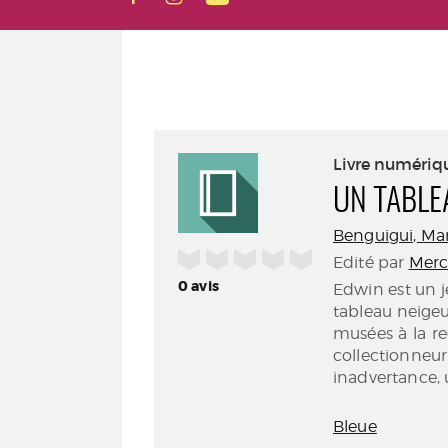
Livre numériq
UN TABLE
Benguigui, Manu
/5
Edité par
Merc
0
avis
Edwin est un 
tableau neigeux
musées à la re
collectionneu
inadvertance, u
Bleue