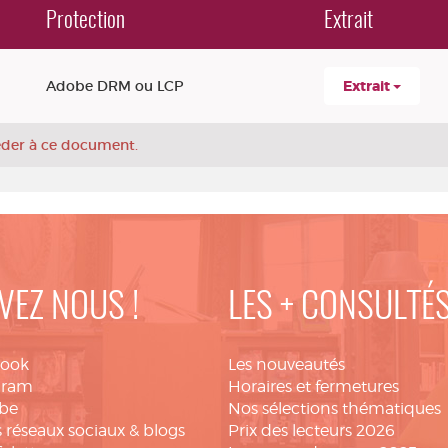
Protection
Extrait
Adobe DRM ou LCP
Extrait
céder à ce document.
VEZ NOUS !
LES + CONSULTÉ
book
Les nouveautés
gram
Horaires et fermetures
be
Nos sélections thématiques
 réseaux sociaux & blogs
Prix des lecteurs 2026