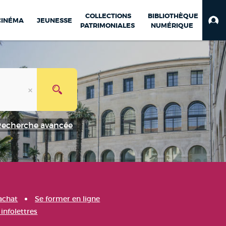
COLLECTIONS
BIBLIOTHÈQUE
CINÉMA
JEUNESSE
PATRIMONIALES
NUMÉRIQUE
Recherche avancée
achat
Se former en ligne
infolettres