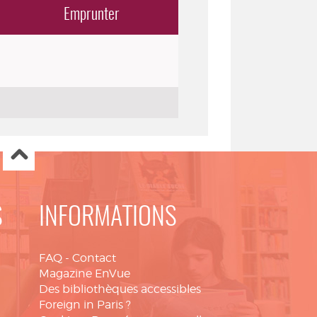
Emprunter
S
INFORMATIONS
FAQ
-
Contact
Magazine EnVue
Des bibliothèques accessibles
Foreign in Paris ?