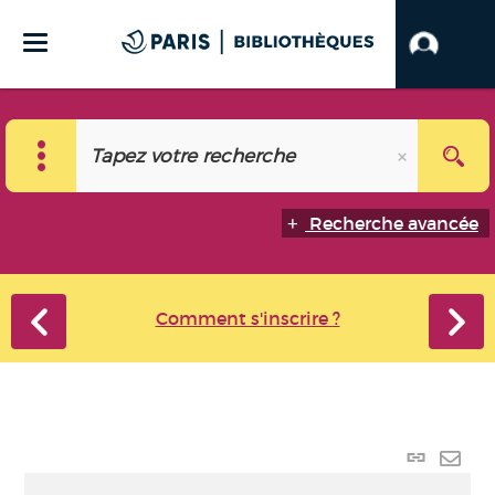
Recherche avancée
Comment s'inscrire ?
Lien p
Envo